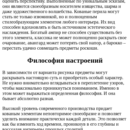
оценить перспективу. Выполненные по уникальным эскизам,
они являются своеобразным носителем изящества, шарма и
даже художественного волшебства. Кованые перила могут
стать не только изюминкой, но и полноценным
стилеобразующим элементом любого интерьера. Их вид
способен вдохновлять и быть источником эстетического
наслаждения. Богатый ампир не способен существовать без
этого элемента, классика не может полноценно раскрыть свое
очарование, авангард может потерять свой напор, а барокко –
перестать удачно совмещать предметы роскоши.
Философия настроений
В зависимости от варианта рисунка предметы могут
раскрывать настоящую суть и приобретать особый характер.
Не нужно внимательно вглядываться в переплетение узоров,
чтобы максимально проникнуться пониманием. Именно в
этом может выражаться определенная философия. И она
бывает абсолютно разная.
Высокий уровень современного производства придает
кованым элементам неповторимое своеобразие и позволяет
уделить внимание практически каждой детали. Это позволяет
как бы изменить ход времени, проникнув в его глубины и
воссоздав интерьеры прошлых столетий.