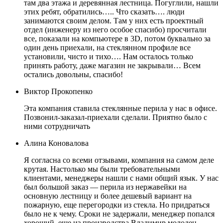
там два этажа и деревянная лестница. Погуглили, нашли
этих ребят, обратились….. Что сказать…. люди
занимаются своим делом. Там у них есть проектный
отдел (инженеру из него особое спасибо) просчитали
все, показали на компьютере в 3D, потом буквально за
один день приехали, на стеклянном профиле все
установили, чисто и тихо…. Нам осталось только
принять работу, даже магазин не закрывали… Всем
остались довольны, спасибо!
Виктор Прокопенко
Эта компания ставила стеклянные перила у нас в офисе.
Позвонил-заказал-приехали сделали. Приятно было с
ними сотрудничать
Алина Коновалова
Я согласна со всеми отзывами, компания на самом деле
крутая. Настолько мы были требовательными
клиентами, менеджеры нашли с нами общий язык. У нас
был большой заказ — перила из нержавейки на
основную лестницу и более дешевый вариант на
пожарную, еще перегородки из стекла. Но придраться
было не к чему. Сроки не задержали, менеджер попался
хороший, еще из производства Владимир молодец